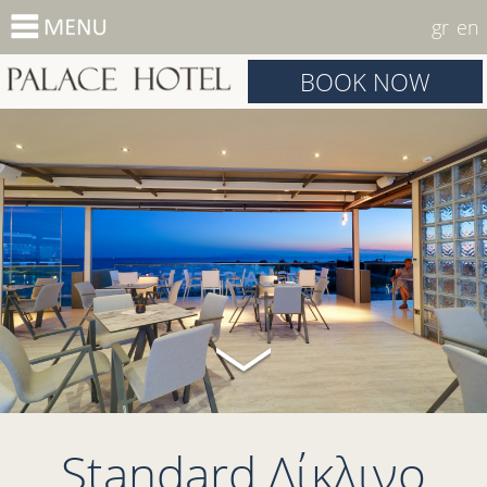
gr
en
BOOK NOW
Standard Δίκλινο